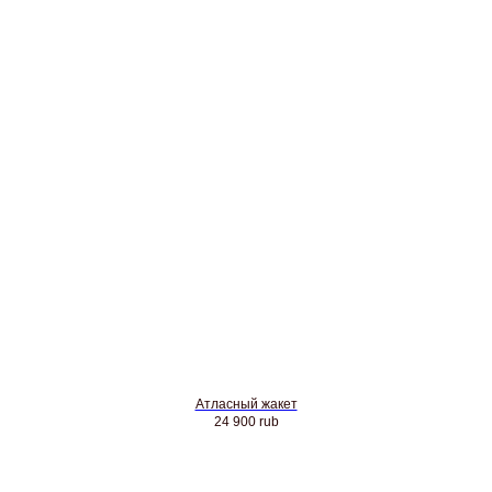
Атласный жакет
24 900
rub