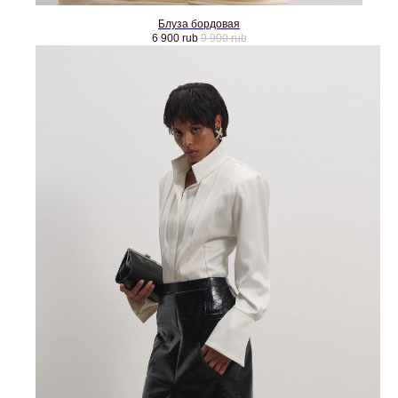
Блуза бордовая
6 900
rub
9 900
rub