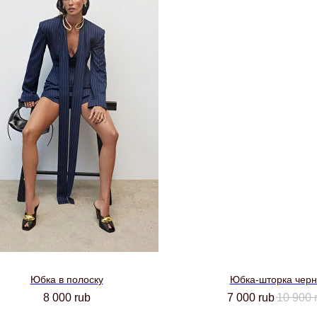
Юбка в полоску
Юбка-шторка чер
8 000
rub
7 000
rub
10 900