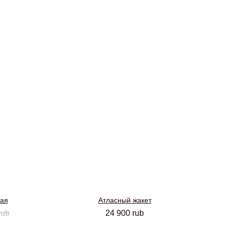
ная
Атласный жакет
rub
24 900
rub