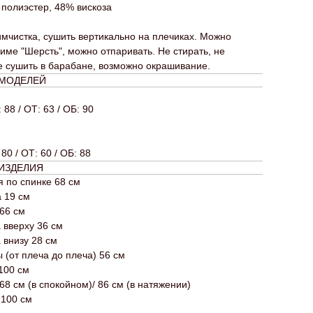
 полиэстер, 48% вискоза
мчистка, сушить вертикально на плечиках. Можно
име "Шерсть", можно отпаривать. Не стирать, не
е сушить в барабане, возможно окрашивание.
 МОДЕЛЕЙ
: 88 / ОТ: 63 / ОБ: 90
 80 / ОТ: 60 / ОБ: 88
ИЗДЕЛИЯ
 по спинке 68 см
 19 см
66 см
 вверху 36 см
 внизу 28 см
(от плеча до плеча) 56 см
 100 см
68 см (в спокойном)/ 86 см (в натяжении)
 100 см