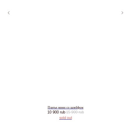
Платье мини со шлейфом
10 900
rub
15 900
rub