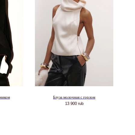
тником
Блуза молочная с горлом
13 900
rub