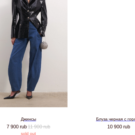
Джинсы
Блуза черная с гор
7 900
rub
11 900
rub
10 900
rub