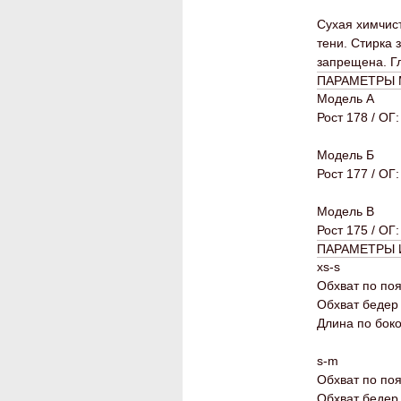
Сухая химчист
тени. Стирка
запрещена. Г
ПАРАМЕТРЫ
Модель А
Рост 178 / ОГ:
Модель Б
Рост 177 / ОГ:
Модель В
Рост 175 / ОГ:
ПАРАМЕТРЫ 
xs-s
Обхват по поя
Обхват бедер
Длина по бок
s-m
Обхват по поя
Обхват бедер