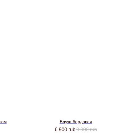
лом
Блуза бордовая
6 900
rub
9 900
rub