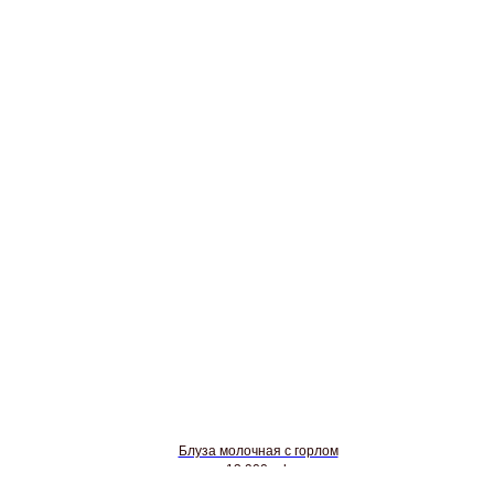
Блуза молочная с горлом
13 900
rub