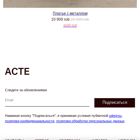
Платье с металлом
Следите за обновлениями
10 900
rub
20 900
rub
Подписаться
1
Нажимая кнопку "Подписаться", я принимаю условия публичной
оферты
,
политики конфиденциальности
,
политики обработки персональных данных
КОНТАКТЫ
СЕРВИС
КОЛЛЕКЦИИ
КАТАЛОГ
НОВИНКИ