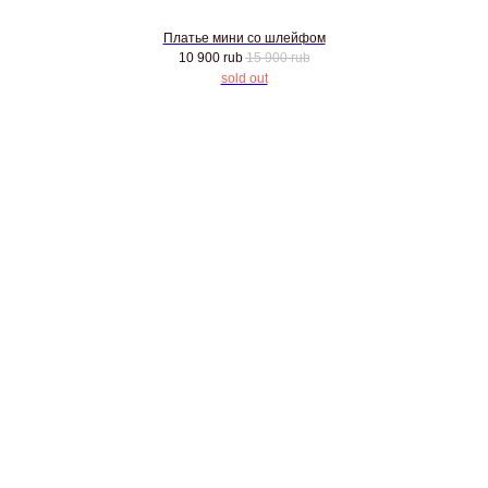
Платье мини со шлейфом
10 900
rub
15 900
rub