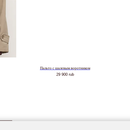
Пальто с шалевым воротником
29 900
rub