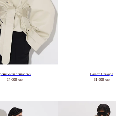
ренч мини оливковый
Пальто Свакара
24 000
rub
31 900
rub